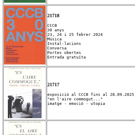
21718
CCCB

30 anys

23, 24 i 25 febrer 2024

Música

Instal·lacions

Conversa

Portes obertes

Entrada gratuïta
21717
exposició al CCCB fins al 28.09.2025

"en l'aire commogut..."

imatge - emoció - utopia