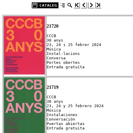
21720
CCCB

30 anys

23, 24 i 25 febrer 2024

Música

Instal·lacions

Conversa

Portes obertes

Entrada gratuïta
21719
CCCB

30 anys

23, 24 y 25 febrero 2024

Música

Instalaciones

Conversación

Puertas abiertas

Entrada gratuita